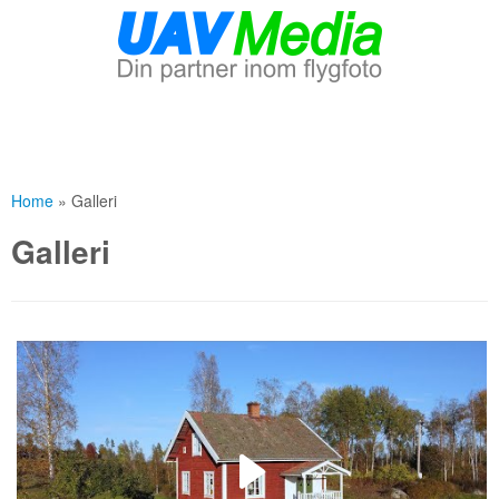
Skip
to
Home
»
Galleri
content
Galleri