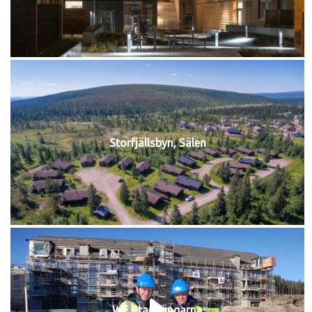
Storfjällsbyn, Sälen
WE Stadsängarna